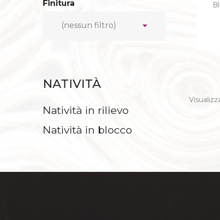
Finitura
B
CAPANNE

(nessun filtro)
FIGURE PRINCI
NATIVITÀ
Visualizza
CROCIF
Natività in rilievo
IN EB
Natività in blocco