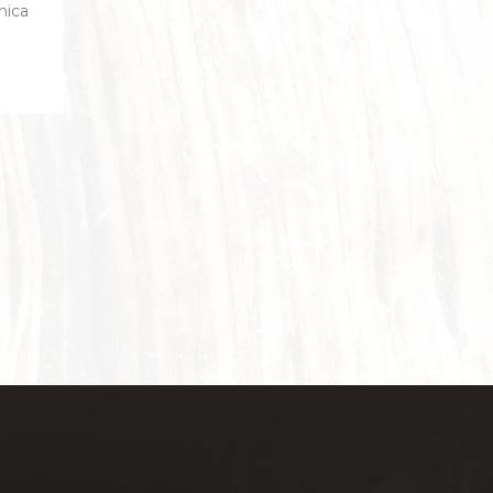
nica
NTIERE
N SPINE
EZIOSISSIMO
UE
LISTI
O D'ASSISI