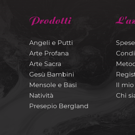
Prodotti
L'a
Angeli e Putti
Spese
Arte Profana
Condi
Arte Sacra
Metod
Gesù Bambini
Regis
Mensole e Basi
Il mi
Natività
Chi s
Presepio Bergland