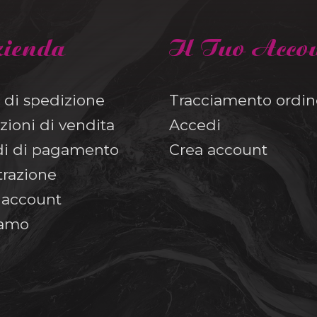
zienda
Il Tuo Acco
 di spedizione
Tracciamento ordin
zioni di vendita
Accedi
i di pagamento
Crea account
trazione
o account
iamo