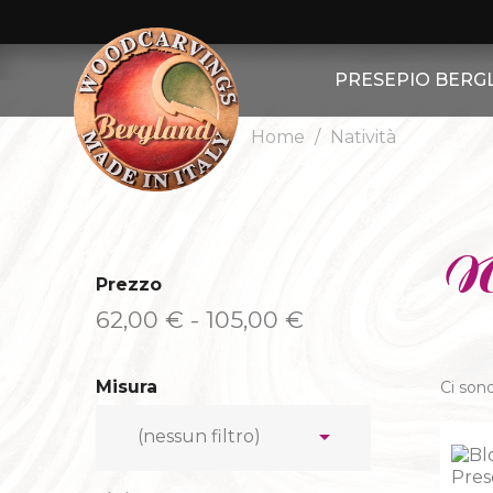
PRESEPIO BERG
Home
Natività
ALTRE FIGUR
ALTRI ANIMA
PRESEPIO BERGLA
N
Prezzo
PASTORI
62,00 € - 105,00 €
PECORE
Misura
Ci sono
CAPRE

(nessun filtro)
RE MAGI