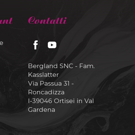
unt
Contatti
e
Bergland SNC - Fam.
Kasslatter
Via Passua 31 -
Roncadizza
I-39046 Ortisei in Val
Gardena