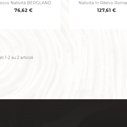
locco Natività BERGLAND
Natività In Rilievo Roma


Anteprima
Anteprima
SACRE FAMILIE
76,62 €
127,61 €
ACQUASA
PALI
SPIRITI SANTI
CRISTO CO
ICONE
CRISTO DEL PR
SANG
CANDELIERI
ti 1-2 su 2 articoli
EVANGE
ISSI CON TITULUS CRUCIS
RAICO - LATINO - GRECO
S. FRANCESC