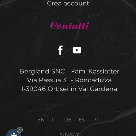
Crea account
Contatti
Bergland SNC - Fam. Kasslatter
Via Passua 31 - Roncadizza
I-39046 Ortisei in Val Gardena
EN
IT
DE
ES
PT
×
PRIVACY