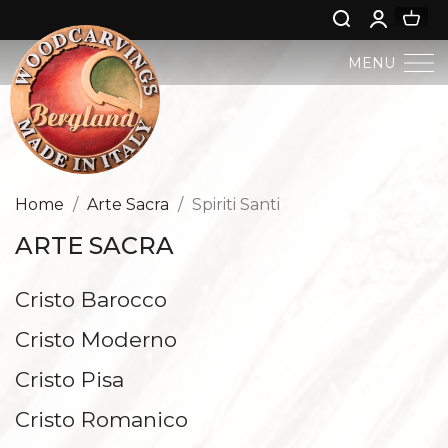
MENU
PRESEPIO BERGLAND
ARTE SACRA
Home
Arte Sacra
Spiriti Santi
ARTE SACRA
ARTE PROFANA
Cristo Barocco
GESÙ BAMBINI
Cristo Moderno
ANGELI E PUTTI
Cristo Pisa
NATIVITÀ
Cristo Romanico