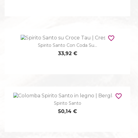
favorite_border
Spirito Santo Con Coda Su...
33,92 €
favorite_border
Spirito Santo
50,14 €