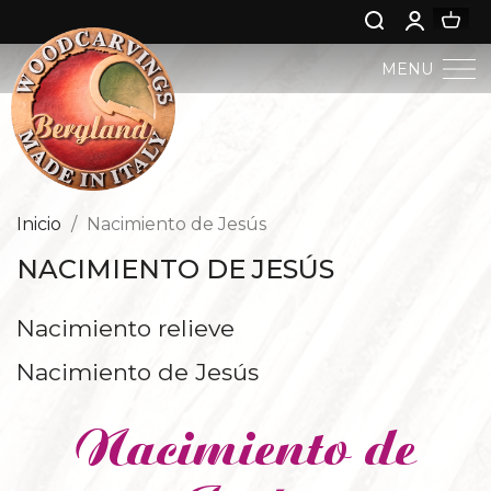
MENU
PESEBRE BERGLAND
ARTE SACRO
Inicio
Nacimiento de Jesús
NACIMIENTO DE JESÚS
ARTE PROFANA
Nacimiento relieve
NIÑO JESÚS
Nacimiento de Jesús
ÁNGELES
Nacimiento de
NACIMIENTO DE JESÚS