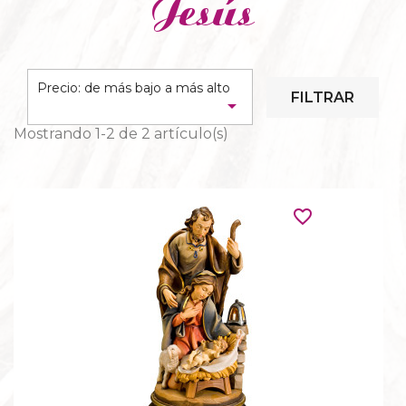
Jesús
REPISAS Y PEANAS
Precio: de más bajo a más alto
FILTRAR

Mostrando 1-2 de 2 artículo(s)
favorite_border