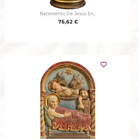
Nacimiento De Jesús En...
76,62 €
favorite_border