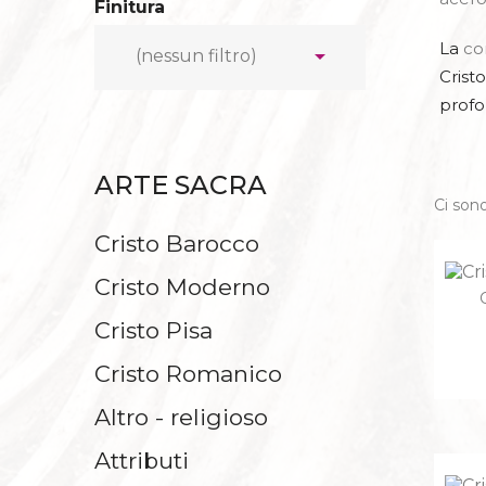
Finitura
CAPANNE
La
co

(nessun filtro)
FIGURE PRINCI
Crist
profo
ARTE SACRA
Ci sono
CROCIF
Cristo Barocco
IN EB
Cristo Moderno
Cristo Pisa
Cristo Romanico
Altro - religioso
Attributi