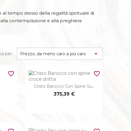
NTIERE
al tempo stesso della regalità spirituale di
a alla contemplazione e alla preghiera
N SPINE
EZIOSISSIMO
UE

na per:
Prezzo, da meno caro a più caro
LISTI
favorite_border
favorite_border
O D'ASSISI
e
Cristo Barocco Con Spine Su...

Anteprima
375,39 €