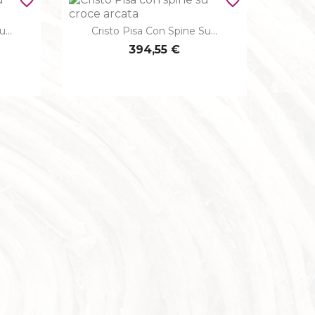
favorite_border
favorite_border
...
Cristo Pisa Con Spine Su...

Anteprima
394,55 €