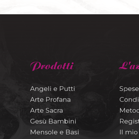
Prodotti
L'a
Angeli e Putti
Spese
Arte Profana
Condi
Arte Sacra
Metod
Gesù Bambini
Regis
Mensole e Basi
Il mi