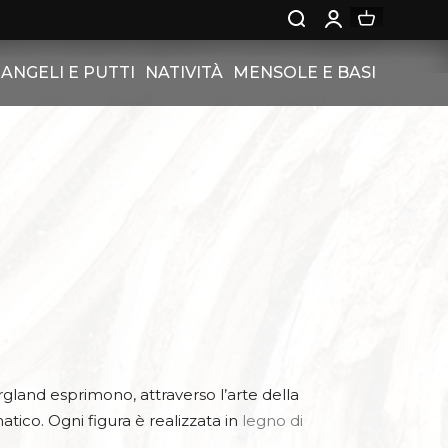
ANGELI E PUTTI
NATIVITÀ
MENSOLE E BASI
CI
TITO
ANGELI
NATIVITÀ IN RILIEVO
MENSOLE
SSIONI
CUORE
PUTTI BERGLAND
NATIVITÀ IN BLOCCO
BASI
 CENA
HS
ERGLAND SU PIEDISTALLO
NNE
IENTE
I BERGAND CON ROSE
STILI
NGELI CARDINALI
IEDISTALLO CON
GIOLETTI SINFONIA
 IN EBRAICO -
land esprimono, attraverso l’arte della
 GRECO
ESTINE DI PUTTO
tico. Ogni figura è realizzata in
legno di
 PIEDISTALLO