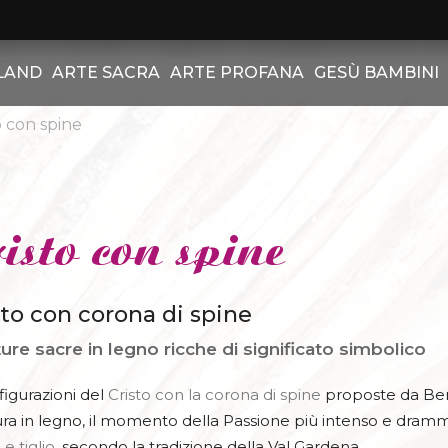
LAND
ARTE SACRA
ARTE PROFANA
GESÙ BAMBINI
CRO
o con spine
E
CRISTO BAROCCO
FIGURE PROFANE
GESÙ BAMBINO VES
CROCEFI
LI
CRISTO MODERNO
SCIATORI
GESÙ BAMBINO CON 
ULTIMA
ND SET
CRISTO PISA
ANIMALI
GESÙ BAMBINO I
PUTTI B
isto con spine
MADO
CRISTO ROMANICO
DECORAZIONE
GESÙ BAMBINO DORM
PUTT
CROCI A
sto con corona di spine
ALTRO - RELIGIOSO
LAMPADE
CULLE
A
ure sacre in legno ricche di significato simbolico
CROCIFISSI SU P
ATTRIBUTI
MASCHERE
GESÙ BAMBINI
AN
TITULUS CRUCIS
figurazioni del
Cristo con la corona di spine
proposte da Berg
LATINO -
SANTI
SPECCHI
T
ura in legno, il momento della Passione più intenso e dramma
CROCIFISSI SU
e tiglio
, secondo la tradizione della Val Gardena.