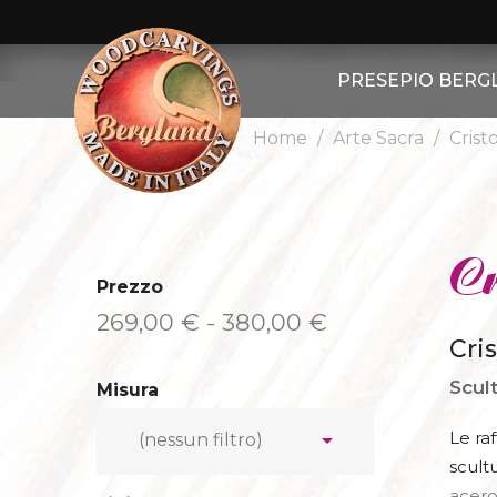
PRESEPIO BERG
Home
Arte Sacra
Crist
ALTRE FIGUR
ALTRI ANIMA
PRESEPIO BERGLA
Cr
Prezzo
PASTORI
269,00 € - 380,00 €
Cri
PECORE
Scult
Misura
CAPRE

Le raf
(nessun filtro)
RE MAGI
scult
acero 