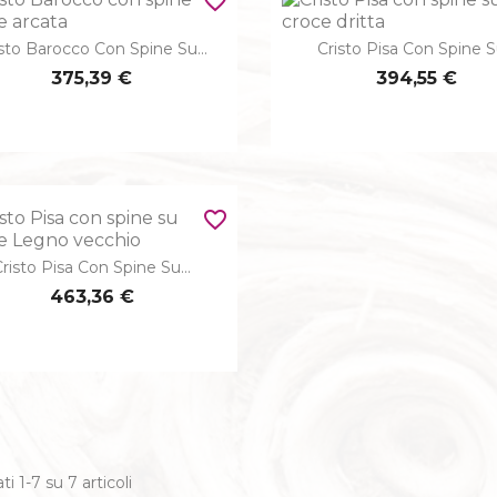
favorite_border
sto Barocco Con Spine Su...
Cristo Pisa Con Spine Su


Anteprima
Anteprima
375,39 €
394,55 €
favorite_border
risto Pisa Con Spine Su...

Anteprima
463,36 €
ti 1-7 su 7 articoli