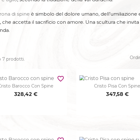
SACRE FAMILIE
ACQUASA
rona di spine
è simbolo del dolore umano, dell’umiliazione e 
PALI
SPIRITI SANTI
o, che accetta il sacrificio con amore. Una scultura che invit
CRISTO CO
nda.
ICONE
CRISTO DEL PR
SANG
CANDELIERI
Ordi
 7 prodotti.
EVANGE
ISSI CON TITULUS CRUCIS
RAICO - LATINO - GRECO
favorite_border
S. FRANCESC
Cristo Barocco Con Spine
Cristo Pisa Con Spin


Anteprima
Anteprima
328,42 €
347,58 €