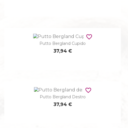
favorite_border
Putto Bergland Cupido
37,94 €
favorite_border
Putto Bergland Destro
37,94 €