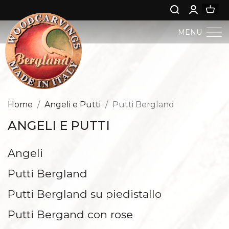
MENU
PRESEPIO BERGLAND
ARTE SACRA
Home
Angeli e Putti
Putti Bergland
ANGELI E PUTTI
ARTE PROFANA
Angeli
GESÙ BAMBINI
Putti Bergland
ANGELI E PUTTI
Putti Bergland su piedistallo
NATIVITÀ
Putti Bergand con rose