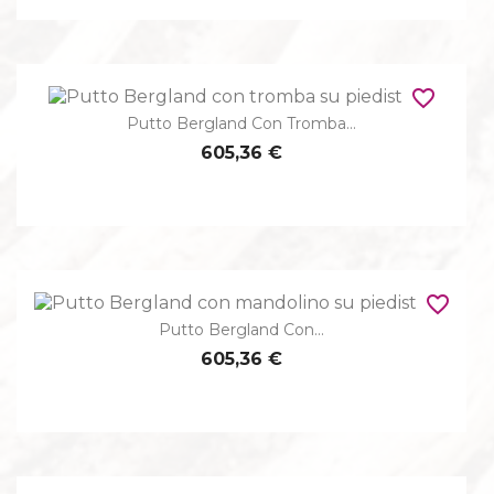
favorite_border
Putto Bergland Con Tromba...
605,36 €
favorite_border
Putto Bergland Con...
605,36 €