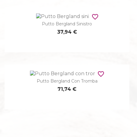
favorite_border
Putto Bergland Sinistro
37,94 €
favorite_border
Putto Bergland Con Tromba
71,74 €