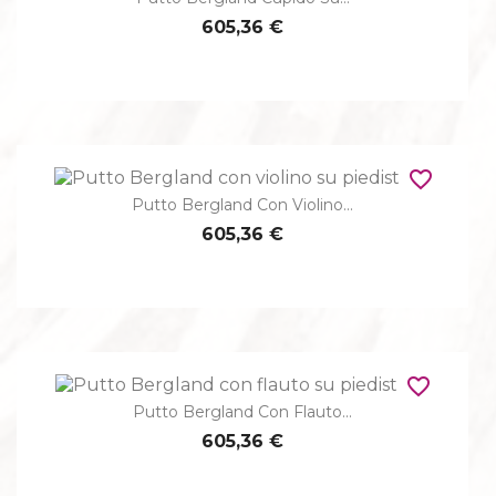
605,36 €
favorite_border
Putto Bergland Con Violino...
605,36 €
favorite_border
Putto Bergland Con Flauto...
605,36 €