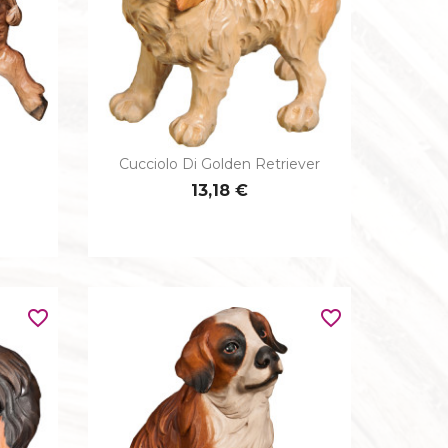
e
Cucciolo Di Golden Retriever

Anteprima
13,18 €
favorite_border
favorite_border