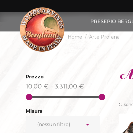
PRESEPIO BERG
Home
Arte Profana
ALTRE FIGUR
ALTRI ANIMA
PRESEPIO BERGLA
A
Prezzo
PASTORI
10,00 € - 3.311,00 €
PECORE
Ci sono
CAPRE
Misura
RE MAGI

(nessun filtro)