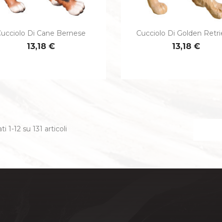
ucciolo Di Cane Bernese
Cucciolo Di Golden Retri


Anteprima
Anteprima
13,18 €
13,18 €
ti 1-12 su 131 articoli