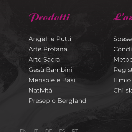
Prodotti
L'a
Angeli e Putti
Spese
Arte Profana
Condi
Arte Sacra
Metod
Gesù Bambini
Regis
Mensole e Basi
Il mi
Natività
Chi s
Presepio Bergland
EN
IT
DE
ES
PT