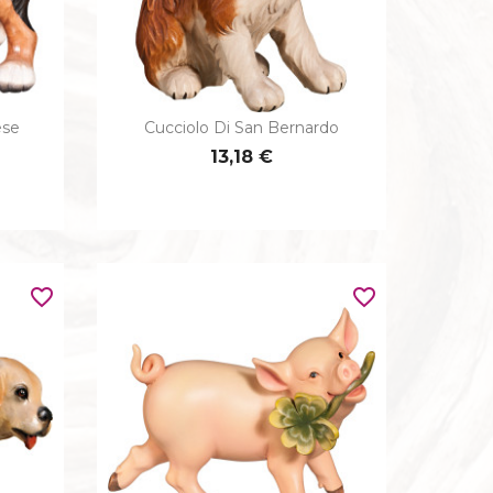
ese
Cucciolo Di San Bernardo

Anteprima
13,18 €
favorite_border
favorite_border