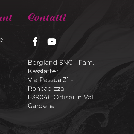
unt
Contatti
e
Bergland SNC - Fam.
Kasslatter
Via Passua 31 -
Roncadizza
I-39046 Ortisei in Val
Gardena