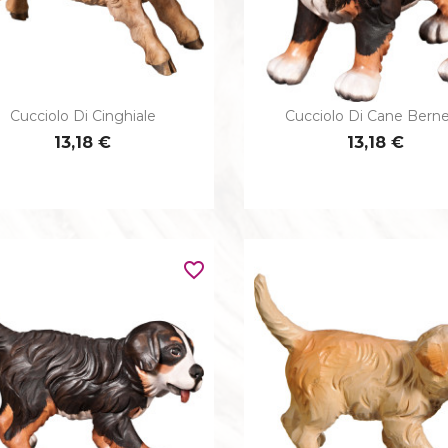
Cucciolo Di Cinghiale
Cucciolo Di Cane Bern


Anteprima
Anteprima
13,18 €
13,18 €
favorite_border