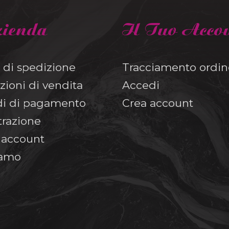
zienda
Il Tuo Acco
 di spedizione
Tracciamento ordin
zioni di vendita
Accedi
i di pagamento
Crea account
trazione
o account
iamo