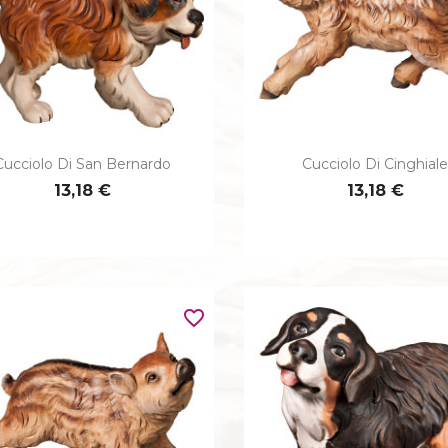
Cucciolo Di San Bernardo
Cucciolo Di Cinghial


Anteprima
Anteprima
13,18 €
13,18 €
favorite_border