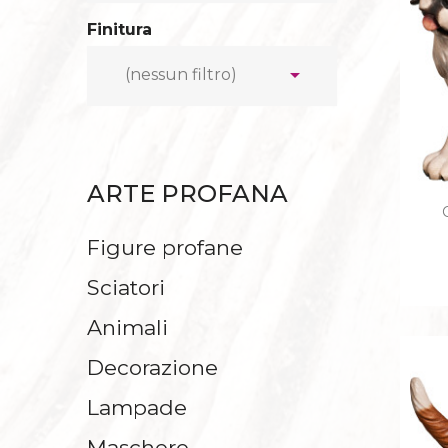
CAPANNE
Finitura
FIGURE PRINCI

(nessun filtro)
ARTE PROFANA
CROCIF
IN EB
Figure profane
Sciatori
Animali
Decorazione
Lampade
Maschere