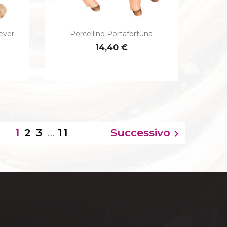
ever
Porcellino Portafortuna

Anteprima
14,40 €
2
3
…
11
Successivo
1
