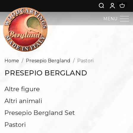
MENU
PRESEPIO BERGLAND
ARTE SACRA
Home
Presepio Bergland
Pastori
PRESEPIO BERGLAND
ARTE PROFANA
Altre figure
GESÙ BAMBINI
Altri animali
ANGELI E PUTTI
Presepio Bergland Set
NATIVITÀ
Pastori