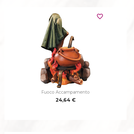
favorite_border
Fuoco Accampamento
24,64 €