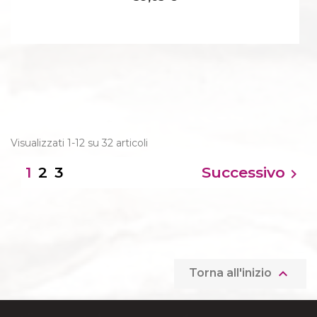
Visualizzati 1-12 su 32 articoli
2
3
Successivo
1


Torna all'inizio