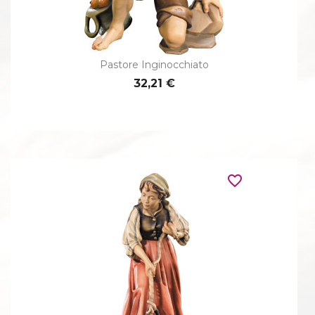
Pastore Inginocchiato
32,21 €
favorite_border