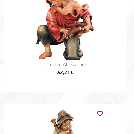
Pastore Attizzatore
32,21 €
favorite_border