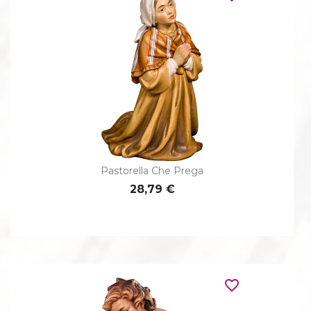
Pastorella Che Prega
28,79 €
favorite_border