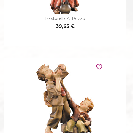
Pastorella Al Pozzo
39,65 €
favorite_border