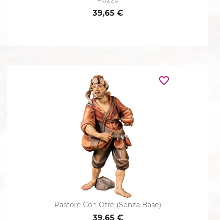
39,65 €
favorite_border
Pastore Con Otre (senza Base)
39,65 €