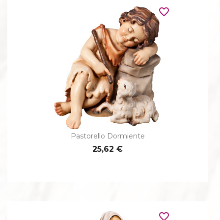
favorite_border
Pastorello Dormiente
25,62 €
favorite_border