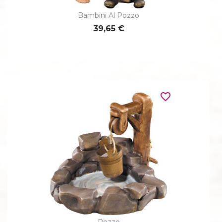
Bambini Al Pozzo
39,65 €
favorite_border
Pozzo