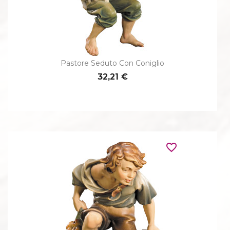
Pastore Seduto Con Coniglio
32,21 €
favorite_border