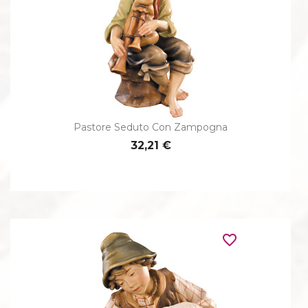
Pastore Seduto Con Zampogna
32,21 €
favorite_border