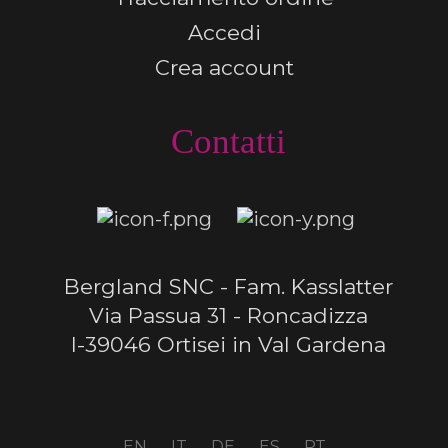
Accedi
Crea account
Contatti
Bergland SNC - Fam. Kasslatter
Via Passua 31 - Roncadizza
I-39046 Ortisei in Val Gardena
EN
IT
DE
ES
PT