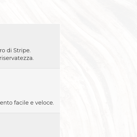
NTIERE
N SPINE
EZIOSISSIMO
UE
o di Stripe.
riservatezza.
LISTI
O D'ASSISI
ento facile e veloce.