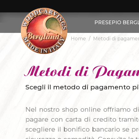
PRESEPIO BERG
Home
Metodi di pagame
ALTRE FIGUR
ALTRI ANIMA
Metodi di Pagame
PRESEPIO BERGLA
PASTORI
Scegli il metodo di pagamento p
PECORE
Nel nostro shop online offriamo di
CAPRE
pagare con carta di credito tramite
scegliere il bonifico bancario se 
RE MAGI