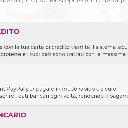
bella qui sotto per scoprire tutti i dettagli.
SACRE FAMILIE
ACQUASA
PALI
SPIRITI SANTI
CRISTO CO
EDITO
ICONE
CRISTO DEL PR
SANG
CANDELIERI
n la tua carta di credito tramite il sistema sicur
protette e i tuoi dati sono trattati con la massima 
EVANGE
ISSI CON TITULUS CRUCIS
RAICO - LATINO - GRECO
S. FRANCESC
ount PayPal per pagare in modo rapido e sicuro.
erire i dati bancari ogni volta, rendendo il pagam
NCARIO