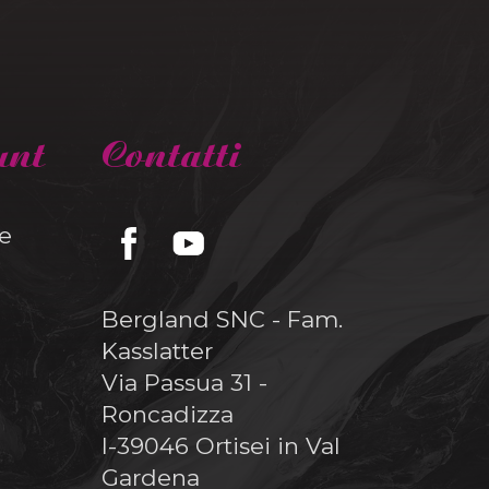
unt
Contatti
e
Bergland SNC - Fam.
Kasslatter
Via Passua 31 -
Roncadizza
I-39046 Ortisei in Val
Gardena