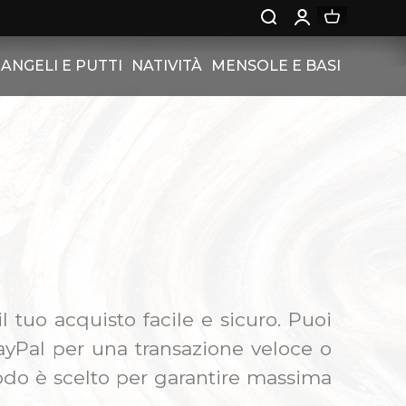
ANGELI E PUTTI
NATIVITÀ
MENSOLE E BASI
CI
TITO
ANGELI
NATIVITÀ IN RILIEVO
MENSOLE
SSIONI
CUORE
PUTTI BERGLAND
NATIVITÀ IN BLOCCO
BASI
 CENA
HS
ERGLAND SU PIEDISTALLO
NNE
IENTE
I BERGAND CON ROSE
STILI
NGELI CARDINALI
 tuo acquisto facile e sicuro. Puoi
IEDISTALLO CON
GIOLETTI SINFONIA
 IN EBRAICO -
 PayPal per una transazione veloce o
 GRECO
todo è scelto per garantire massima
ESTINE DI PUTTO
 PIEDISTALLO