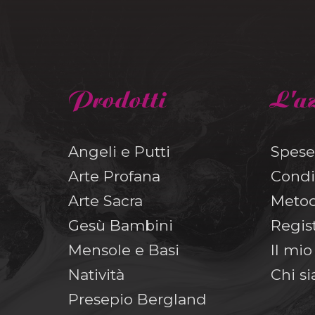
Prodotti
L'a
Angeli e Putti
Spese
Arte Profana
Condi
Arte Sacra
Metod
Gesù Bambini
Regis
Mensole e Basi
Il mi
Natività
Chi s
Presepio Bergland