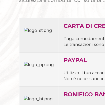
sicurezza e comodità. Consulta la ta
CAPANNE
FIGURE PRINCI
CARTA DI CR
Paga comodamente co
Le transazioni sono 
CROCIF
IN EB
PAYPAL
Utilizza il tuo acc
Non è necessario ins
BONIFICO BA