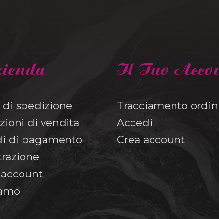
zienda
Il Tuo Acco
 di spedizione
Tracciamento ordin
zioni di vendita
Accedi
i di pagamento
Crea account
trazione
o account
iamo