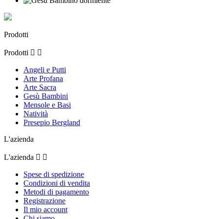
Prodotti
Prodotti


Angeli e Putti
Arte Profana
Arte Sacra
Gesù Bambini
Mensole e Basi
Natività
Presepio Bergland
L'azienda
L'azienda


Spese di spedizione
Condizioni di vendita
Metodi di pagamento
Registrazione
Il mio account
Chi siamo