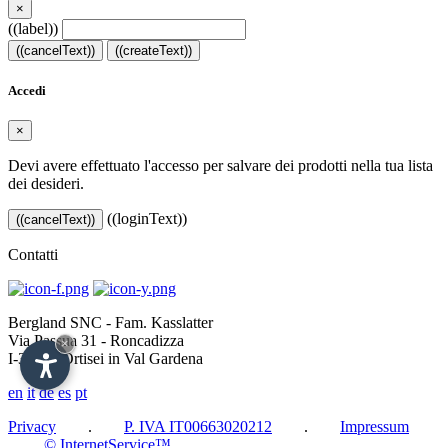
×
((label))
((cancelText))
((createText))
Accedi
×
Devi avere effettuato l'accesso per salvare dei prodotti nella tua lista
dei desideri.
((loginText))
((cancelText))
Contatti
Bergland SNC - Fam. Kasslatter
Via Passua 31 - Roncadizza
×
I-39046 Ortisei in Val Gardena
en
it
de
es
pt
Privacy
.
P. IVA IT00663020212
.
Impressum
.
© InternetService™