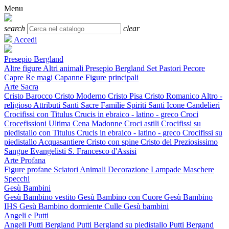
Menu
search
clear
Accedi
Presepio Bergland
Altre figure
Altri animali
Presepio Bergland Set
Pastori
Pecore
Capre
Re magi
Capanne
Figure principali
Arte Sacra
Cristo Barocco
Cristo Moderno
Cristo Pisa
Cristo Romanico
Altro -
religioso
Attributi
Santi
Sacre Familie
Spiriti Santi
Icone
Candelieri
Crocifissi con Titulus Crucis in ebraico - latino - greco
Croci
Crocefissioni
Ultima Cena
Madonne
Croci astili
Crocifissi su
piedistallo con Titulus Crucis in ebraico - latino - greco
Crocifissi su
piedistallo
Acquasantiere
Cristo con spine
Cristo del Preziosissimo
Sangue
Evangelisti
S. Francesco d'Assisi
Arte Profana
Figure profane
Sciatori
Animali
Decorazione
Lampade
Maschere
Specchi
Gesù Bambini
Gesù Bambino vestito
Gesù Bambino con Cuore
Gesù Bambino
IHS
Gesù Bambino dormiente
Culle
Gesù bambini
Angeli e Putti
Angeli
Putti Bergland
Putti Bergland su piedistallo
Putti Bergand