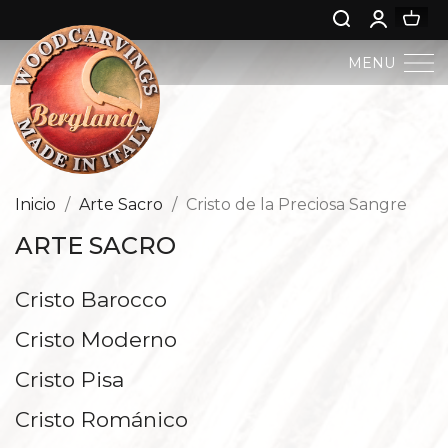
MENU
PESEBRE BERGLAND
ARTE SACRO
Inicio
Arte Sacro
Cristo de la Preciosa Sangre
ARTE SACRO
ARTE PROFANA
Cristo Barocco
NIÑO JESÚS
Cristo Moderno
ÁNGELES
Cristo Pisa
NACIMIENTO DE JESÚS
Cristo Románico