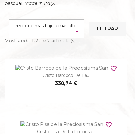
pascual.
Made in Italy
.
Precio: de más bajo a más alto
FILTRAR

Mostrando 1-2 de 2 artículo(s)
favorite_border
Cristo Barocco De La...
330,74 €
favorite_border
Cristo Pisa De La Preciosa...