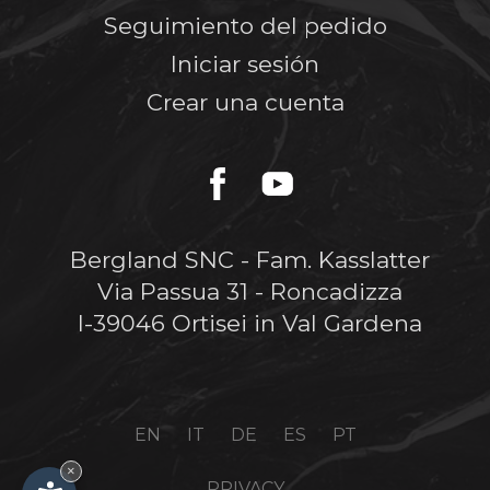
Seguimiento del pedido
Iniciar sesión
Crear una cuenta
Bergland SNC - Fam. Kasslatter
Via Passua 31 - Roncadizza
I-39046 Ortisei in Val Gardena
EN
IT
DE
ES
PT
×
PRIVACY