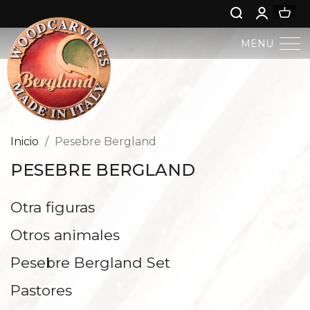
MENU
PESEBRE BERGLAND
ARTE SACRO
Inicio
Pesebre Bergland
PESEBRE BERGLAND
ARTE PROFANA
Otra figuras
NIÑO JESÚS
Otros animales
ÁNGELES
Pesebre Bergland Set
NACIMIENTO DE JESÚS
Pastores