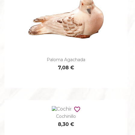
Paloma Agachada
7,08 €
favorite_border
Cochinillo
8,30 €