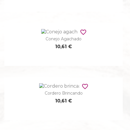
favorite_border
Conejo Agachado
10,61 €
favorite_border
Cordero Brincando
10,61 €