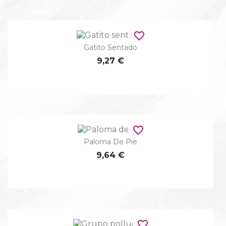
favorite_border
Gatito Sentado
9,27 €
favorite_border
Paloma De Pie
9,64 €
favorite_border