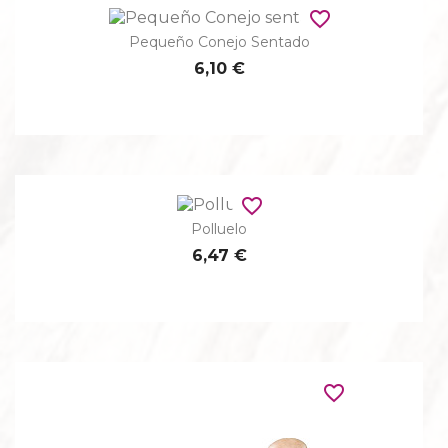
favorite_border
Pequeño Conejo Sentado
6,10 €
favorite_border
Polluelo
6,47 €
favorite_border