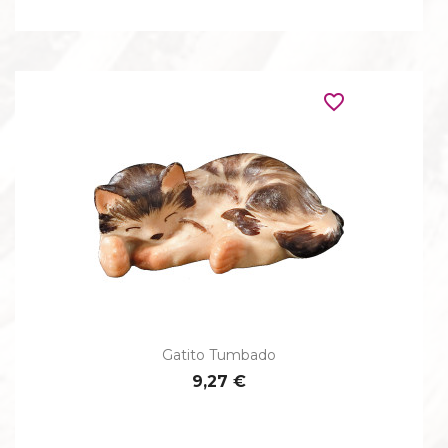
favorite_border
Gatito Tumbado
9,27 €