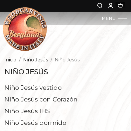
MENU
PESEBRE BERGLAND
ARTE SACRO
Inicio
Niño Jesús
Niño Jesús
NIÑO JESÚS
ARTE PROFANA
Niño Jesús vestido
NIÑO JESÚS
Niño Jesús con Corazón
ÁNGELES
Niño Jesús IHS
NACIMIENTO DE JESÚS
Niño Jesús dormido