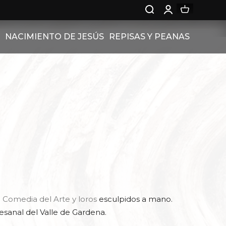
NACIMIENTO DE JESÚS
REPISAS Y PEANAS
NACIMIENTO RELIEVE
PEANAS
GLAND
NACIMIENTO DE JESÚS
PEANAS
EN PEDESTAL
 CON ROSAS
NAL
ENALES
TAL CON
FONÍA
BREO -
a Comedia del Arte y loros
esculpidos a mano.
RUBÍNES
rtesanal del Valle de Gardena.
ESTAL