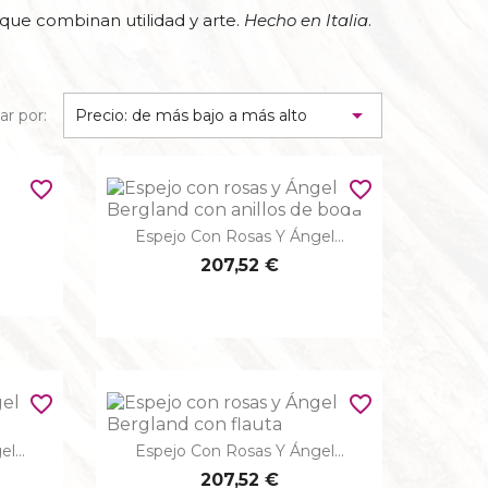
s que combinan utilidad y arte.
Hecho en Italia
.
NAS

r por:
Precio: de más bajo a más alto
A SANGRE
favorite_border
favorite_border
Espejo Con Rosas Y Ángel...

Vista rápida
ASÍS
207,52 €
favorite_border
favorite_border
l...
Espejo Con Rosas Y Ángel...

Vista rápida
207,52 €