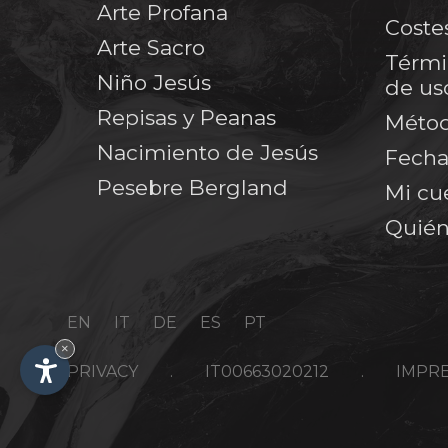
Arte Profana
Coste
Arte Sacro
Térmi
Niño Jesús
de us
Repisas y Peanas
Métod
Nacimiento de Jesús
Fecha
Pesebre Bergland
Mi cu
Quién
EN
IT
DE
ES
PT
×
PRIVACY
.
IT00663020212
.
IMPR