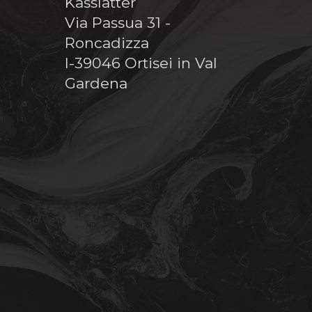
Kasslatter
Via Passua 31 -
Roncadizza
I-39046 Ortisei in Val
Gardena