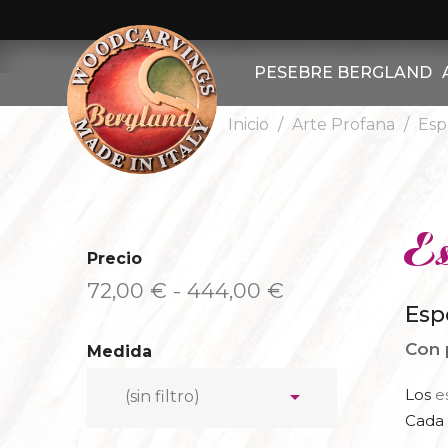
PESEBRE BERGLAND
Inicio
Arte Profana
Esp
OTRA FIGURAS
CRIST
OTROS ANIMALES
CRIST
PESEBRE BERGLAND SE
CRI
E
Precio
PASTORES
CRIST
72,00 € - 444,00 €
Esp
OVEJAS
OTRO 
Con 
Medida
CABRAS
AT

Los
e
(sin filtro)
REYES MAGOS
S
Cada 