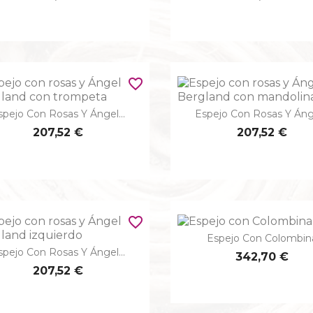
favorite_border
spejo Con Rosas Y Ángel...
Espejo Con Rosas Y Ánge


Vista rápida
Vista rápida
207,52 €
207,52 €
favorite_border
Espejo Con Colombin

Vista rápida
spejo Con Rosas Y Ángel...

342,70 €
Vista rápida
207,52 €