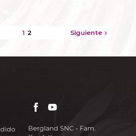
2
Siguiente
1

Bergland SNC - Fam.
edido