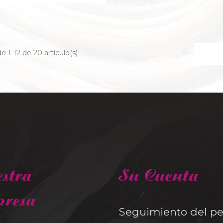
 1-12 de 20 artículo(s)
stra
Su Cuenta
resa
Seguimiento del p