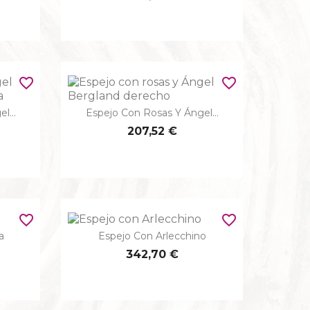
favorite_border
favorite_border
l...
Espejo Con Rosas Y Ángel...

Vista rápida
207,52 €
favorite_border
favorite_border
a
Espejo Con Arlecchino

Vista rápida
342,70 €