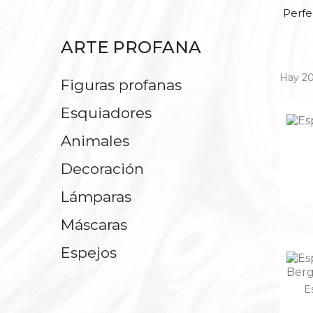
ESTABLOS
SAGRAD
Perfe
ARTE PROFANA
PERSONAJE PRINCIPAL
ESPÍR
Hay 20
I
Figuras profanas
Esquiadores
CAN
Animales
CRUCIFIJOS C
EN HEBREO 
Decoración
Lámparas
Máscaras
Espejos
E