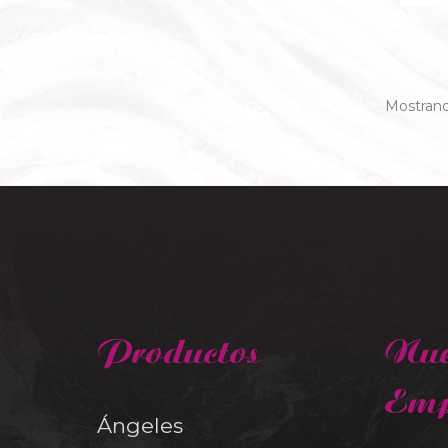
Mostrando
Productos
Nue
Emp
Ángeles