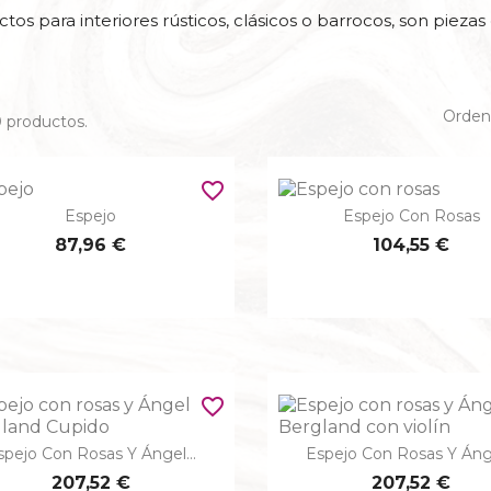
A FAMILIAS
ctos para interiores rústicos, clásicos o barrocos, son pieza
BENDITERAS
ITU SANTOS
CRISTO CON ESPI
Ordena
 productos.
CONOS
CRISTO DE LA PRECIOS
DELEROS
favorite_border
EVANGELISTAS
Espejo
Espejo Con Rosas


Vista rápida
Vista rápida
ON TITULUS CRUCIS
87,96 €
104,55 €
- LATÍN - GRIEGO
SAN FRANCISCO DE 
favorite_border
spejo Con Rosas Y Ángel...
Espejo Con Rosas Y Ánge


Vista rápida
Vista rápida
207,52 €
207,52 €