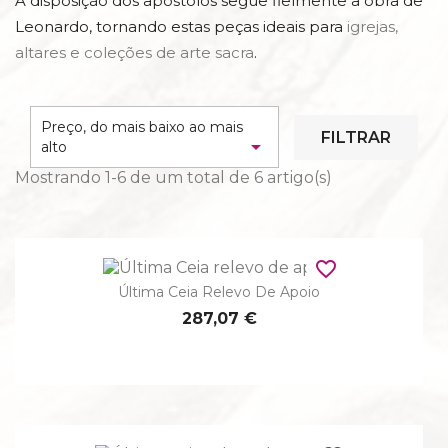
A disposição dos apóstolos segue fielmente a obra de
Leonardo, tornando estas peças ideais para
igrejas,
altares e coleções de arte sacra
.
Preço, do mais baixo ao mais
FILTRAR

alto
Mostrando 1-6 de um total de 6 artigo(s)
favorite_border
Última Ceia Relevo De Apoio
287,07 €