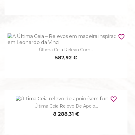
favorite_border
Última Ceia Relevo Com...
587,92 €
favorite_border
Última Ceia Relevo De Apoio...
8 288,31 €