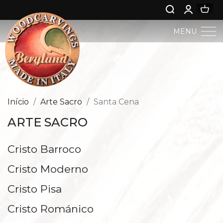
MENU
PESEBRE BERGLAND
ARTE SACRO
Início
Arte Sacro
Santa Cena
ARTE SACRO
ARTE PROFANA
Cristo Barroco
NIÑO JESÚS
Cristo Moderno
ÁNGELES
Cristo Pisa
NASCIMENTO DE JESUS
Cristo Románico