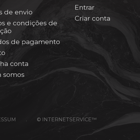
Entrar
s de envio
Criar conta
s e condições de
ação
dos de pagamento
to
ha conta
 somos
ESSUM
.
© INTERNETSERVICE™