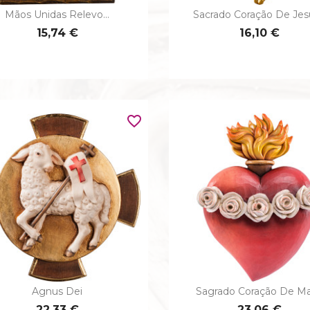
Mãos Unidas Relevo...
Sacrado Coração De Jesu


Vista rápida
Vista rápida
15,74 €
16,10 €
favorite_border
Agnus Dei
Sagrado Coração De Ma


Vista rápida
Vista rápida
22,33 €
23,06 €