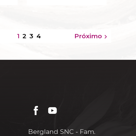
2
3
4
Próximo
1

Bergland SNC - Fam.