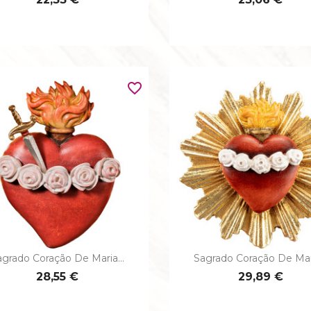
favorite_border
agrado Coração De Maria...
Sagrado Coração De Mari


Vista rápida
Vista rápida
28,55 €
29,89 €