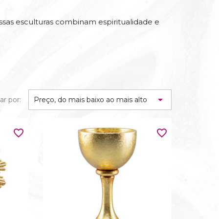
essas esculturas combinam espiritualidade e
AS
 SANGRE

r por:
Preço, do mais baixo ao mais alto
SSIS
favorite_border
favorite_border