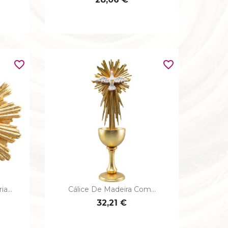
favorite_border
favorite_border
a...
Cálice De Madeira Com...

Vista rápida
32,21 €