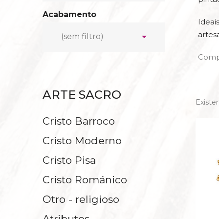
ESTABLOS
SAGRAD
Acabamento
Ideai
PERSONAJE PRINCIPAL
ESPÍRI
artes

(sem filtro)
I
Comp
CAN
ARTE SACRO
CRUCIFIJOS CO
Existe
EN HEBREO -
Cristo Barroco
Cristo Moderno
Cristo Pisa
Cristo Románico
Otro - religioso
Atributos