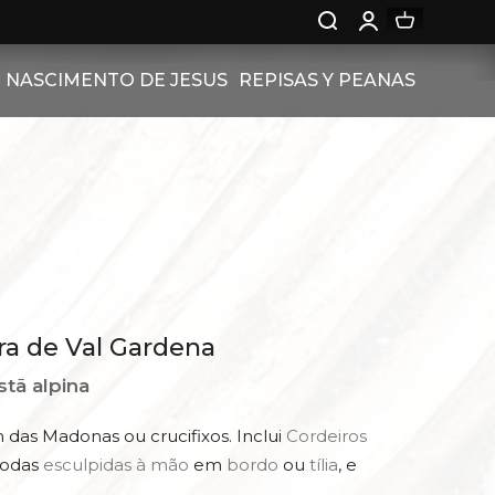
NASCIMENTO DE JESUS
REPISAS Y PEANAS
NACIMIENTO RELIEVE
PEANAS
LAND
NASCIMENTO DE JESUS
PEANAS
N PEDESTAL
CON ROSAS
cra de Val Gardena
NAL
NALES
stã alpina
AL CON
ONÍA
BREO -
das Madonas ou crucifixos. Inclui
Cordeiros
RUBÍNES
 todas
esculpidas à mão
em
bordo
ou
tília
, e
STAL