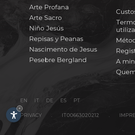
Arte Profana
Custo
Arte Sacro
Termo
Niño Jesús
utiliz
Repisas y Peanas
Méto
Nascimento de Jesus
Regis
Pesebre Bergland
A min
Quem
EN
IT
DE
ES
PT
×
PRIVACY
.
IT00663020212
.
IMPR