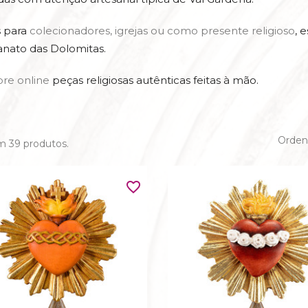
A FAMILIAS
s para
colecionadores, igrejas ou como presente religioso
, 
BENDITERAS
TU SANTOS
anato das Dolomitas.
CRISTO CON ESPIN
CONOS
re online
peças religiosas autênticas feitas à mão.
CRISTO DE LA PRECIOSA
DELEROS
EVANGELISTAS
Ordena
N TITULUS CRUCIS
m 39 produtos.
 LATÍN - GRIEGO
SÃO FRANCISCO DE A
favorite_border