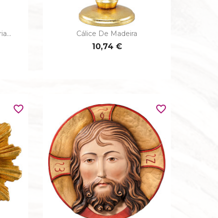
a...
Cálice De Madeira

Vista rápida
10,74 €
favorite_border
favorite_border