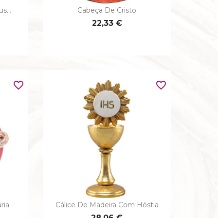
s...
Cabeça De Cristo

Vista rápida
22,33 €
favorite_border
favorite_border
ria
Cálice De Madeira Com Hóstia

Vista rápida
28,06 €