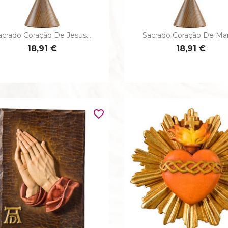
acrado Coração De Jesus...
Sacrado Coração De Mari


Vista rápida
Vista rápida
18,91 €
18,91 €
favorite_border