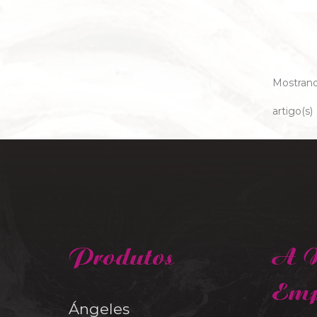
Mostrand
artigo(s)
Produtos
A N
Emp
Ángeles